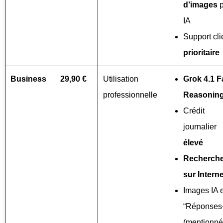
d’images
p
IA
Support cli
prioritaire
Business
29,90 €
Utilisation
Grok 4.1 F
professionnelle
Reasonin
Crédit
journalier
élevé
Recherch
sur Interne
Images IA e
“Réponses
(mentionné