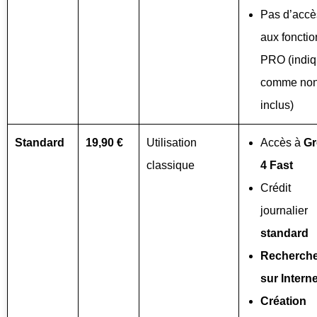
Pas d’accè
aux fonctio
PRO (indi
comme no
inclus)
Standard
19,90 €
Utilisation
Accès à
Gr
classique
4 Fast
Crédit
journalier
standard
Recherch
sur Interne
Création