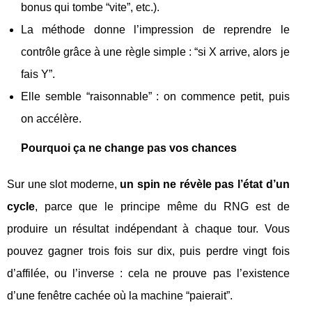
bonus qui tombe “vite”, etc.).
La méthode donne l’impression de reprendre le
contrôle grâce à une règle simple : “si X arrive, alors je
fais Y”.
Elle semble “raisonnable” : on commence petit, puis
on accélère.
Pourquoi ça ne change pas vos chances
Sur une slot moderne,
un spin ne révèle pas l’état d’un
cycle
, parce que le principe même du RNG est de
produire un résultat indépendant à chaque tour. Vous
pouvez gagner trois fois sur dix, puis perdre vingt fois
d’affilée, ou l’inverse : cela ne prouve pas l’existence
d’une fenêtre cachée où la machine “paierait”.