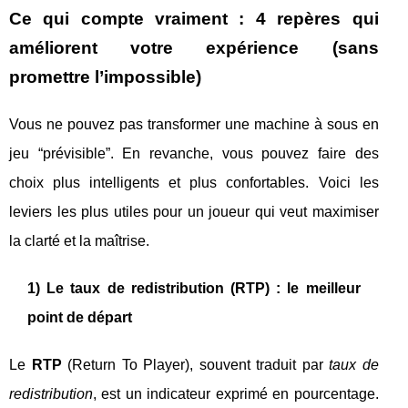
Ce qui compte vraiment : 4 repères qui
améliorent votre expérience (sans
promettre l’impossible)
Vous ne pouvez pas transformer une machine à sous en
jeu “prévisible”. En revanche, vous pouvez faire des
choix plus intelligents et plus confortables. Voici les
leviers les plus utiles pour un joueur qui veut maximiser
la clarté et la maîtrise.
1) Le taux de redistribution (RTP) : le meilleur
point de départ
Le
RTP
(Return To Player), souvent traduit par
taux de
redistribution
, est un indicateur exprimé en pourcentage.