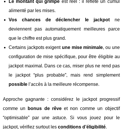
Le montant qui grimpe
est réel : il reflète un cumul
alimenté par les mises.
Vos chances de déclencher le jackpot
ne
deviennent pas automatiquement meilleures parce
que le chiffre est plus grand.
Certains jackpots exigent
une mise minimale
, ou une
configuration de mise spécifique, pour être éligible au
jackpot maximal. Dans ce cas, miser plus ne rend pas
le jackpot “plus probable”, mais rend simplement
possible
l’accès à la meilleure récompense.
Approche gagnante : considérez le jackpot progressif
comme un
bonus de rêve
et non comme un objectif
“optimisable” par une astuce. Si vous jouez pour le
jackpot, vérifiez surtout les
conditions d’éligibilité
.