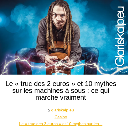
Le « truc des 2 euros » et 10 mythes
sur les machines à sous : ce qui
marche vraiment
glariskalp.eu
Casino
Le « truc des 2 euros » et 10 mythes sur les...