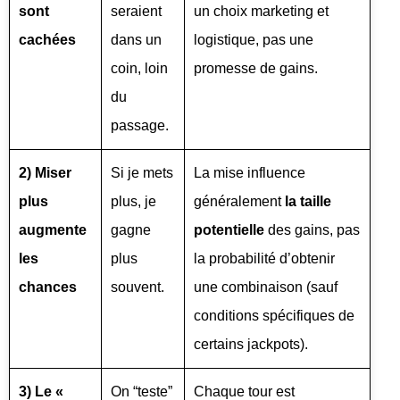
sont
seraient
un choix marketing et
cachées
dans un
logistique, pas une
coin, loin
promesse de gains.
du
passage.
2) Miser
Si je mets
La mise influence
plus
plus, je
généralement
la taille
augmente
gagne
potentielle
des gains, pas
les
plus
la probabilité d’obtenir
chances
souvent.
une combinaison (sauf
conditions spécifiques de
certains jackpots).
3) Le «
On “teste”
Chaque tour est