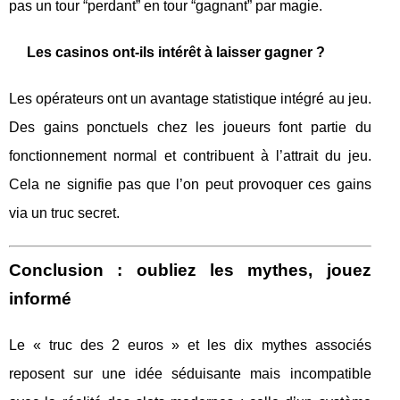
pas un tour “perdant” en tour “gagnant” par magie.
Les casinos ont-ils intérêt à laisser gagner ?
Les opérateurs ont un avantage statistique intégré au jeu.
Des gains ponctuels chez les joueurs font partie du
fonctionnement normal et contribuent à l’attrait du jeu.
Cela ne signifie pas que l’on peut provoquer ces gains
via un truc secret.
Conclusion : oubliez les mythes, jouez
informé
Le « truc des 2 euros » et les dix mythes associés
reposent sur une idée séduisante mais incompatible