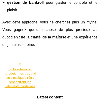
gestion de bankroll
pour garder le contrôle et le
plaisir.
Avec cette approche, vous ne cherchez plus un mythe.
Vous gagnez quelque chose de plus précieux au
quotidien :
de la clarté
,
de la maîtrise
et une expérience
de jeu plus sereine.
Spilleautomater
norvégiennes : quand
les classiques rétro
rencontrent les
vidéoslots modernes
Latest content