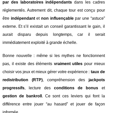
par des laboratoires indépendants
dans les cadres
réglementés. Autrement dit, chaque tour est conçu pour
être
indépendant
et
non influençable
par une “astuce”
externe. Et s’il existait un conseil garantissant le gain, il
aurait disparu depuis longtemps, car il serait
immédiatement exploité à grande échelle.
Bonne nouvelle : même si les mythes ne fonctionnent
pas, il existe des éléments
vraiment utiles
pour mieux
choisir vos jeux et mieux gérer votre expérience :
taux de
redistribution (RTP)
, compréhension des
jackpots
progressifs
, lecture des
conditions de bonus
et
gestion de bankroll
. Ce sont ces leviers qui font la
différence entre jouer “au hasard” et jouer de façon
informée.