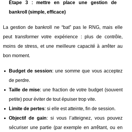
Étape 3 : mettre en place une gestion de
bankroll (simple, efficace)
La gestion de bankroll ne “bat” pas le RNG, mais elle
peut transformer votre expérience : plus de contrôle,
moins de stress, et une meilleure capacité à arrêter au
bon moment.
Budget de session
: une somme que vous acceptez
de perdre.
Taille de mise
: une fraction de votre budget (souvent
petite) pour éviter de tout épuiser trop vite.
Limite de pertes
: si elle est atteinte, fin de session.
Objectif de gain
: si vous l’atteignez, vous pouvez
sécuriser une partie (par exemple en arrêtant, ou en