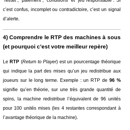
“retrait”, “paiement”, “conditions” et “jeu responsable”. Si
c’est confus, incomplet ou contradictoire, c’est un signal
d’alerte.
4) Comprendre le RTP des machines à sous
(et pourquoi c’est votre meilleur repère)
Le
RTP
(
Return to Player
) est un pourcentage théorique
qui indique la part des mises qu’un jeu redistribue aux
joueurs sur le long terme. Exemple : un RTP de
96 %
signifie qu’en théorie, sur une très grande quantité de
spins, la machine redistribue l’équivalent de 96 unités
pour 100 unités mises (les 4 restantes correspondant à
l’avantage théorique de la machine).