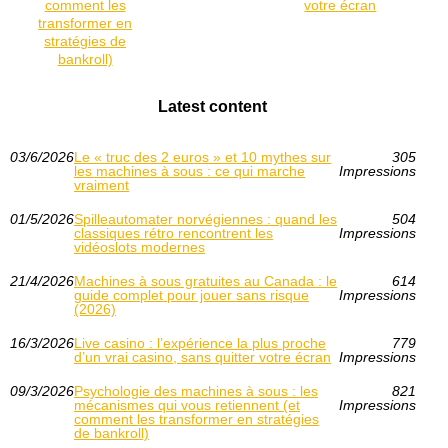
comment les
votre écran
transformer en
stratégies de
bankroll)
Latest content
03/6/2026
Le « truc des 2 euros » et 10 mythes sur
305
les machines à sous : ce qui marche
Impressions
vraiment
01/5/2026
Spilleautomater norvégiennes : quand les
504
classiques rétro rencontrent les
Impressions
vidéoslots modernes
21/4/2026
Machines à sous gratuites au Canada : le
614
guide complet pour jouer sans risque
Impressions
(2026)
16/3/2026
Live casino : l’expérience la plus proche
779
d’un vrai casino, sans quitter votre écran
Impressions
09/3/2026
Psychologie des machines à sous : les
821
mécanismes qui vous retiennent (et
Impressions
comment les transformer en stratégies
de bankroll)