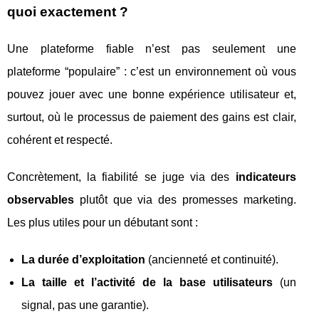
quoi exactement ?
Une plateforme fiable n’est pas seulement une
plateforme “populaire” : c’est un environnement où vous
pouvez jouer avec une bonne expérience utilisateur et,
surtout, où le processus de paiement des gains est clair,
cohérent et respecté.
Concrètement, la fiabilité se juge via des
indicateurs
observables
plutôt que via des promesses marketing.
Les plus utiles pour un débutant sont :
La durée d’exploitation
(ancienneté et continuité).
La taille et l’activité de la base utilisateurs
(un
signal, pas une garantie).