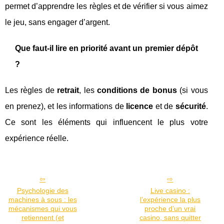
permet d’apprendre les règles et de vérifier si vous aimez
le jeu, sans engager d’argent.
Que faut-il lire en priorité avant un premier dépôt
?
Les règles de
retrait
, les
conditions de bonus
(si vous
en prenez), et les informations de
licence
et de
sécurité
.
Ce sont les éléments qui influencent le plus votre
expérience réelle.
Psychologie des
Live casino :
machines à sous : les
l’expérience la plus
mécanismes qui vous
proche d’un vrai
retiennent (et
casino, sans quitter