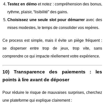
Testez en démo
et notez : compréhension des bonus,
rythme, plaisir, “lisibilité” des gains.
Choisissez une seule slot pour démarrer
avec des
mises modestes, le temps de consolider vos repères.
Ce process est simple, mais il évite un piège fréquent :
se disperser entre trop de jeux, trop vite, sans
comprendre ce qui impacte réellement votre expérience.
10) Transparence des paiements : les
points à lire avant de déposer
Pour réduire le risque de mauvaises surprises, cherchez
une plateforme qui explique clairement :