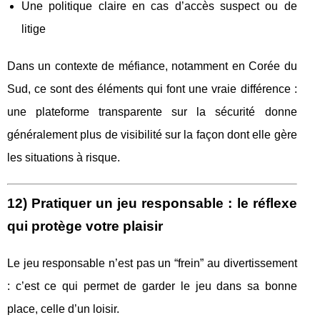
Une politique claire en cas d’accès suspect ou de
litige
Dans un contexte de méfiance, notamment en Corée du
Sud, ce sont des éléments qui font une vraie différence :
une plateforme transparente sur la sécurité donne
généralement plus de visibilité sur la façon dont elle gère
les situations à risque.
12) Pratiquer un jeu responsable : le réflexe
qui protège votre plaisir
Le jeu responsable n’est pas un “frein” au divertissement
: c’est ce qui permet de garder le jeu dans sa bonne
place, celle d’un loisir.