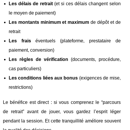
Les délais de retrait
(et si ces délais changent selon
le moyen de paiement)
Les montants minimum et maximum
de dépôt et de
retrait
Les frais
éventuels (plateforme, prestataire de
paiement, conversion)
Les règles de vérification
(documents, procédure,
cas particuliers)
Les conditions liées aux bonus
(exigences de mise,
restrictions)
Le bénéfice est direct : si vous comprenez le “parcours
de retrait” avant de jouer, vous gardez l’esprit léger
pendant la session. Et cette tranquillité améliore souvent