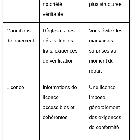
notoriété
plus structurée
vérifiable
Conditions
Règles claires :
Vous évitez les
de paiement
délais, limites,
mauvaises
frais, exigences
surprises au
de vérification
moment du
retrait
Licence
Informations de
Une licence
licence
impose
accessibles et
généralement
cohérentes
des exigences
de conformité