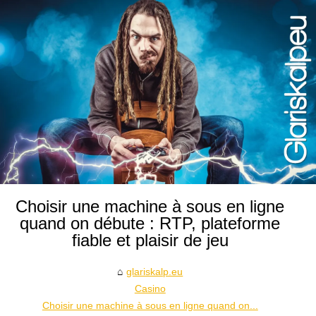
Choisir une machine à sous en ligne
quand on débute : RTP, plateforme
fiable et plaisir de jeu
glariskalp.eu
Casino
Choisir une machine à sous en ligne quand on...