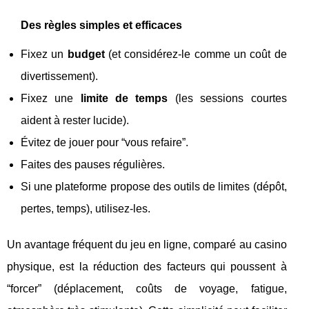
Des règles simples et efficaces
Fixez un
budget
(et considérez-le comme un coût de
divertissement).
Fixez une
limite de temps
(les sessions courtes
aident à rester lucide).
Évitez de jouer pour “vous refaire”.
Faites des pauses régulières.
Si une plateforme propose des outils de limites (dépôt,
pertes, temps), utilisez-les.
Un avantage fréquent du jeu en ligne, comparé au casino
physique, est la réduction des facteurs qui poussent à
“forcer” (déplacement, coûts de voyage, fatigue,