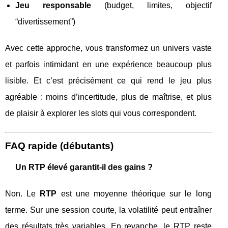
Jeu responsable
(budget, limites, objectif
“divertissement”)
Avec cette approche, vous transformez un univers vaste
et parfois intimidant en une expérience beaucoup plus
lisible. Et c’est précisément ce qui rend le jeu plus
agréable : moins d’incertitude, plus de maîtrise, et plus
de plaisir à explorer les slots qui vous correspondent.
FAQ rapide (débutants)
Un RTP élevé garantit-il des gains ?
Non. Le
RTP
est une moyenne théorique sur le long
terme. Sur une session courte, la volatilité peut entraîner
des résultats très variables. En revanche, le RTP reste