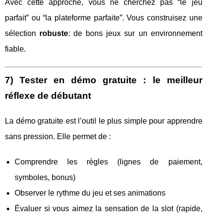
Avec cette approche, vous ne cherchez pas “le jeu
parfait” ou “la plateforme parfaite”. Vous construisez une
sélection
robuste
: de bons jeux sur un environnement
fiable.
7) Tester en démo gratuite : le meilleur
réflexe de débutant
La démo gratuite est l’outil le plus simple pour apprendre
sans pression. Elle permet de :
Comprendre les règles (lignes de paiement,
symboles, bonus)
Observer le rythme du jeu et ses animations
Évaluer si vous aimez la sensation de la slot (rapide,