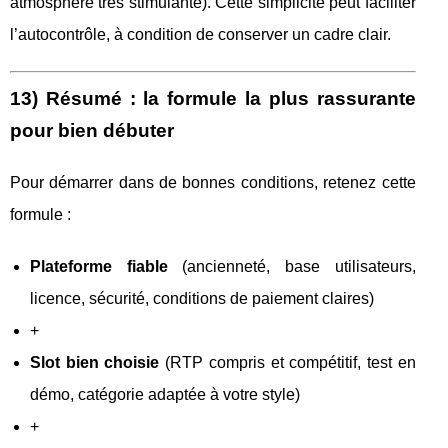
atmosphère très stimulante). Cette simplicité peut faciliter
l’autocontrôle, à condition de conserver un cadre clair.
13) Résumé : la formule la plus rassurante
pour bien débuter
Pour démarrer dans de bonnes conditions, retenez cette
formule :
Plateforme fiable
(ancienneté, base utilisateurs,
licence, sécurité, conditions de paiement claires)
+
Slot bien choisie
(RTP compris et compétitif, test en
démo, catégorie adaptée à votre style)
+